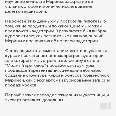
моих персональных данных в
изучение личности Марины, раскрытие ее
соответствии с
Политикой
сильных сторон и, конечно, исследование
целевой аудитории.
отправить
На основе этих данных мы построили гипотезы о
том, какие продукты и по какой цене мы можем
предложить аудитории. В результате был выбран
+7 (927) 685-62-92
курс по стилю, как раз на стыке навыков, знаний
Марины и восприятия её целевой аудитории.
Telegram
Max
Следующими этапами стали маркетинг-упаковка
курса и всех этапов продаж: прогрев аудитории,
Политика конфиденциальности
для которого мы устроили целое шоу в стиле
"Модный приговор", проработка структуры
© 2026 Все права защищены.
Наверх
ИП Коробка Инна Николаевна
продающей презентации, сценарий вебинара,
создание структуры курса и бонусов (совместно с
Мариной, как с экспертом) и курирование записи и
продаж уроков.
Первый запуск оправдал ожидания и участницы, и
эксперт остались довольны.