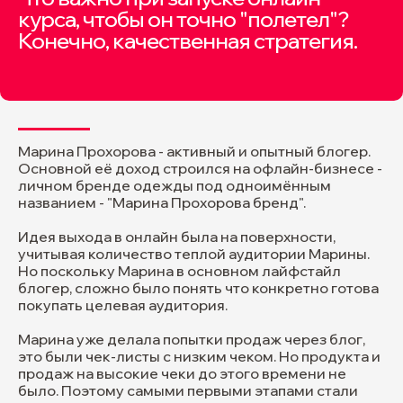
курса, чтобы он точно "полетел"?
Конечно, качественная стратегия.
+7
Опишите кратко вашу задачу
Марина Прохорова - активный и опытный блогер.
Основной её доход строился на офлайн-бизнесе -
личном бренде одежды под одноимённым
названием - "Марина Прохорова бренд".
Если у вас есть заполненный бриф,
Идея выхода в онлайн была на поверхности,
можете прикрепить его файлом
учитывая количество теплой аудитории Марины.
или ссылкой
Но поскольку Марина в основном лайфстайл
блогер, сложно было понять что конкретно готова
Загрузить файл
покупать целевая аудитория.
Марина уже делала попытки продаж через блог,
это были чек-листы с низким чеком. Но продукта и
продаж на высокие чеки до этого времени не
было. Поэтому самыми первыми этапами стали
Я даю
Согласие
на обработку