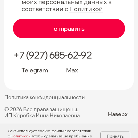
Сайт использует cookie-файлы в соответствии
Принять
с
Политикой
, чтобы сделать ваше пребывание
Tilda
Made on