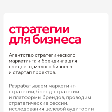
+7
Опишите кратко вашу задачу
Если у вас есть заполненный бриф,
можете прикрепить его файлом
или ссылкой
Загрузить файл
Я даю
Согласие
на обработку
моих персональных данных в
соответствии с
Политикой
отправить