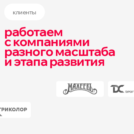
давайте
обсудим
вашу задачу