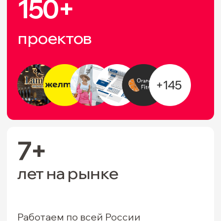
+100–150%
к выручке
Первые решения за 7 дней
услуги
находим смыслы,
растим продажи
Запускаете новый бренд или усиливаете
существующий — мы поможем найти его
большую идею и превратить её в систему
роста продаж