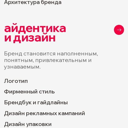
коммуникации
и контент
Коммуникации становятся едиными,
узнаваемыми и усиливают доверие, и как
следствие работают на продажи. Вы
получаете кампанию, которая точно
попадает в покупателя, усиливает бренд и
приводит заявки и продажи.
Коммуникационная стратегия
Контент-стратегия
Рекламные и креативные кампании
стратегические
сессии
У вас появляется понятный план развития,
зафиксированные инициативы и ясность
движения в понятном направлении.