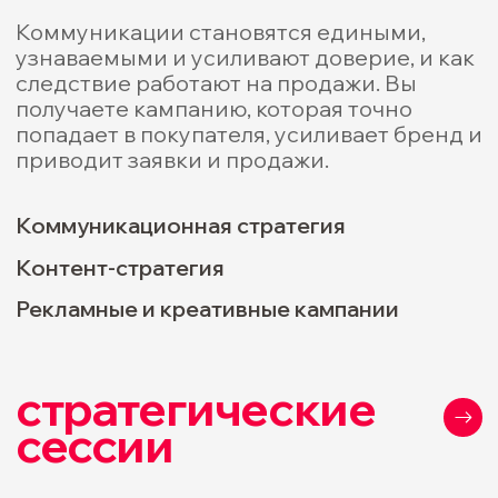
Понимаем, что влияет на рост,
рекомендуем только нужные
инструменты.
02
Решения на данных
Даем ясные решения, основанные
на данных, которые можно
внедрять.
03
Системный подход
Собираем систему, а не отдельные
разрозненные материалы.
04