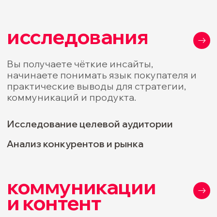
смотреть все кейсы
преимущества
смыслы и деньги
в одной связке
Соединяем бренд, продукт
и коммуникации так, чтобы это давало
измеримый результат
01
Фокус на росте