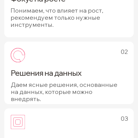
Проекты ведём по всей России, очно
и дистанционно.
Добро пожаловать! Я — Инна
Коробка.
Моя роль в проектах — держать
смысл и логику, быть
вдохновляющим лидером
и мыслителем. Мне важно, чтобы
проект не ложился в полку,
а приносил результат в заявках,
продажах и узнаваемости бренда.
Я более 20 лет в маркетинге.
Стажировалась в Берлине
и Амстердаме, обучалась
принципам интернет-маркетинга
и стратегии в The Chartered
Institute of Marketing, управляла
маркетингом крупных
федеральных компаний и хорошо
знаю «внутреннюю кухню»
клиента — что реально важно
сделать, чтобы результат
случился, а не остался