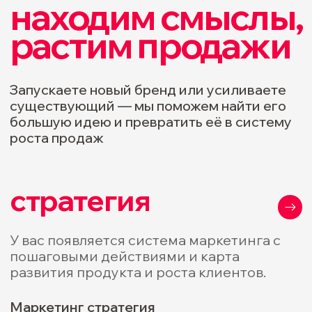
Архитектура бренда
айдентика
и дизайн
Бренд становится наполненным,
понятным, привлекательным и
узнаваемым.
Логотип
Фирменный стиль
Брендбук и гайдлайны
Дизайн рекламных кампаний
Дизайн упаковки
сайты
Вы получаете сайт, который прогревает
к покупке, продолжает линию
выстраивания доверия, выглядит