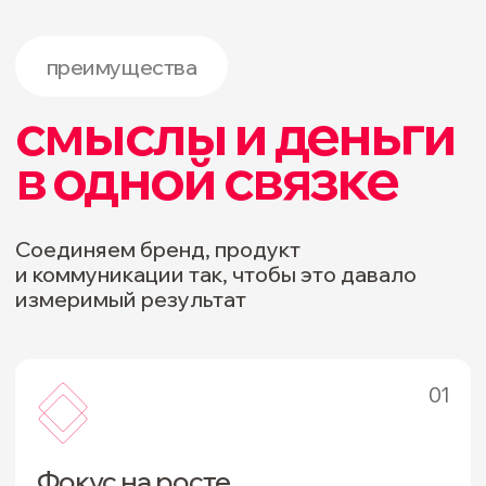
cтратегии
для бизнеса
Агентство стратегического
маркетинга и брендинга для
среднего, малого бизнеса
и стартап проектов.
Разрабатываем маркетинг-
стратегии, бренд-стратегии
и платформы брендов, проводим
стратегические сессии,
исследования целевой аудитории
и рынка, выстраиваем
коммуникационные стратегии
и готовим запуск бренда на рынок.
Опираемся на аналитику
и исследования, чтобы решения были
проверяемыми и применимыми.
В основе нашего подхода —
аналитика и душа, которую
мы вкладываем в каждый проект.
Мы смотрим на цифры и факты,
но не теряем живое.