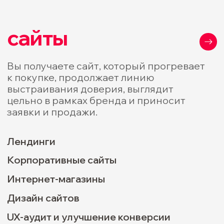
Воркшопы
Стратегические сессии
портфолио
посмотрите
примеры