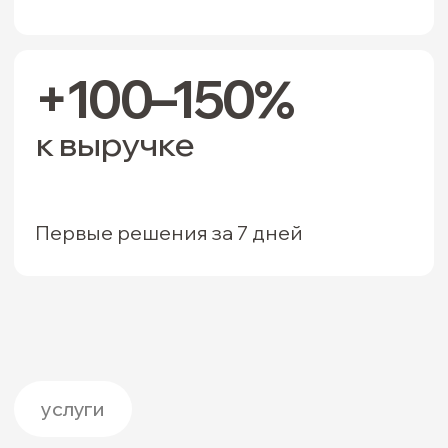
стратегия
У вас появляется система маркетинга с
пошаговыми действиями и карта
развития продукта и роста клиентов.
Маркетинг стратегия
Вывод бренда/продукта на рынок
Портфельная и ассортиментная стратегия
бренд-стратегия
У вас появляются константы бренда,
вокруг которых логически выстраивается
стратегия продвижения и коммуникаций,
а у бренда появляется идентичность.
Бренд-платформа
Ребрендинг
Позиционирование