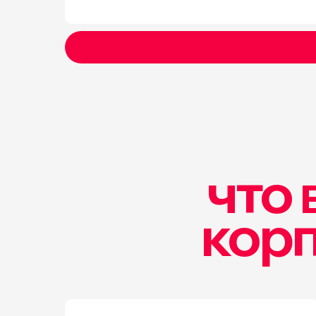
что
корп