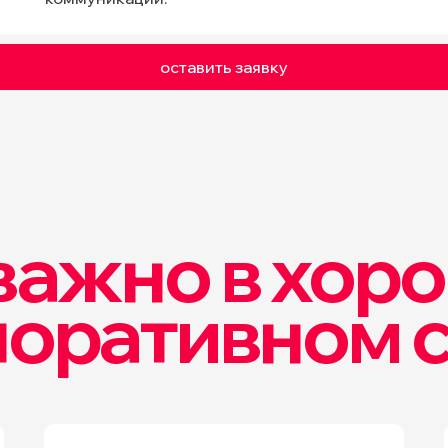
оставить заявку
 важно в хор
оративном 