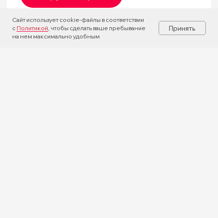
Сайт использует cookie-файлы в соответствии
Принять
с
Политикой
, чтобы сделать ваше пребывание
на нем максимально удобным