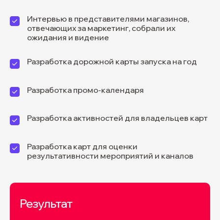
Интервью в представителями магазинов,
отвечающих за маркетинг, собрали их
давайте
ожидания и видение
обсудим
Разработка дорожной карты запуска на год
вашу задачу
Разработка промо-календаря
Разработка активностей для владельцев карт
+7
Разработка карт для оценки
Опишите кратко вашу задачу
результативности мероприятий и каналов
Результат
Если у вас есть заполненный бриф,