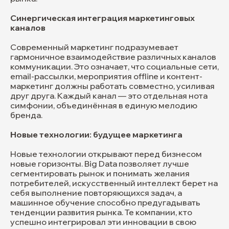
или ссылкой
Синергическая интеграция маркетинговых
Загрузить файл
каналов
Современный маркетинг подразумевает
гармоничное взаимодействие различных каналов
коммуникации. Это означает, что социальные сети,
email-рассылки, мероприятия offline и контент-
Я даю
Согласие
на обработку
маркетинг должны работать совместно, усиливая
моих персональных данных в
друг друга. Каждый канал — это отдельная нота
соответствии с
Политикой
симфонии, объединённая в единую мелодию
бренда.
отправить
Новые технологии: будущее маркетинга
+7 (927) 685-62-92
Новые технологии открывают перед бизнесом
новые горизонты. Big Data позволяет лучше
Telegram
Max
сегментировать рынок и понимать желания
потребителей, искусственный интеллект берет на
себя выполнение повторяющихся задач, а
Политика конфиденциальности
машинное обучение способно предугадывать
тенденции развития рынка. Те компании, кто
© 2026 Все права защищены.
успешно интегрировал эти инновации в свою
Наверх
ИП Коробка Инна Николаевна