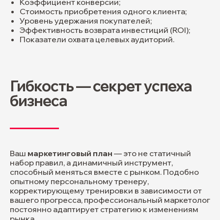
Коэффициент конверсии;
Стоимость приобретения одного клиента;
Уровень удержания покупателей;
Эффективность возврата инвестиций (ROI);
давайте
Показатели охвата целевых аудиторий.
обсудим
вашу задачу
Гибкость — секрет успеха
бизнеса
+7
Опишите кратко вашу задачу
Ваш
маркетинговый план
— это не статичный
набор правил, а динамичный инструмент,
способный меняться вместе с рынком. Подобно
опытному персональному тренеру,
корректирующему тренировки в зависимости от
вашего прогресса, профессиональный маркетолог
постоянно адаптирует стратегию к изменениям
Если у вас есть заполненный бриф,
можете прикрепить его файлом
рынка.